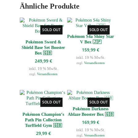
Ähnliche Produkte
SOLD OUT
SOLD OUT
Pokémon S4a Shiny Star
Pokémon Sword &
V Box 🇯🇵
Shield Base Set Booster
159,99
€
Box 🇬🇧
inkl. 19 % MwSt.
249,99
€
zzgl.
Versandkosten
inkl. 19 % MwSt.
zzgl.
Versandkosten
SOLD OUT
SOLD OUT
Pokémon Darkness
Pokémon Champion‘s
Ablaze Booster Box 🇬🇧
Path Pin Collection
169,99
€
Turffield Gym 🇬🇧
inkl. 19 % MwSt.
29,99
€
zzgl.
Versandkosten