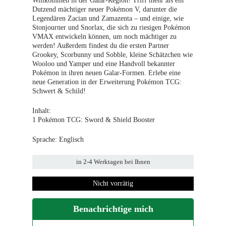
Willkommen in der Galar-Region! Triff mehr als ein
Dutzend mächtiger neuer Pokémon V, darunter die
Legendären Zacian und Zamazenta – und einige, wie
Stonjourner und Snorlax, die sich zu riesigen Pokémon
VMAX entwickeln können, um noch mächtiger zu
werden! Außerdem findest du die ersten Partner
Grookey, Scorbunny und Sobble, kleine Schätzchen wie
Wooloo und Yamper und eine Handvoll bekannter
Pokémon in ihren neuen Galar-Formen. Erlebe eine
neue Generation in der Erweiterung Pokémon TCG:
Schwert & Schild!
Inhalt:
1 Pokémon TCG: Sword & Shield Booster
Sprache: Englisch
in
2-4 Werktage
n bei Ihnen
Nicht vorrätig
Benachrichtige mich