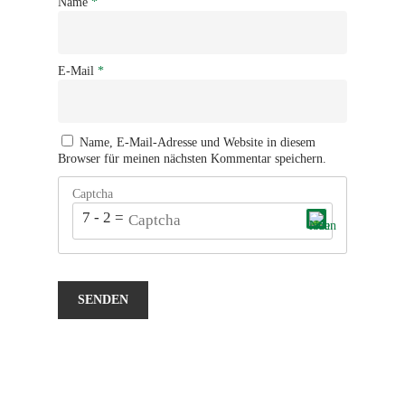
Name
*
E-Mail
*
Name, E-Mail-Adresse und Website in diesem
Browser für meinen nächsten Kommentar speichern.
Captcha
7 - 2 = ?
Dieses CAPTCHA hilft sicherzustellen, dass du ein
Mensch bist. Bitte gib die geforderten Zeichen ein.