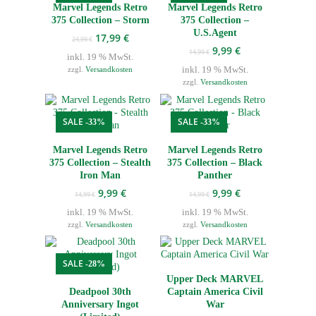
Marvel Legends Retro
Marvel Legends Retro
375 Collection – Storm
375 Collection –
U.S.Agent
Ursprünglicher
Aktueller
17,99
€
24,99
€
Preis
Preis
Ursprünglicher
Aktueller
9,99
€
14,99
€
inkl. 19 % MwSt.
war:
ist:
Preis
Preis
inkl. 19 % MwSt.
zzgl.
Versandkosten
24,99 €
17,99 €.
war:
ist:
zzgl.
Versandkosten
14,99 €
9,99 €.
SALE
SALE
-33%
-33%
Marvel Legends Retro
Marvel Legends Retro
375 Collection – Stealth
375 Collection – Black
Iron Man
Panther
Ursprünglicher
Aktueller
Ursprünglicher
Aktueller
9,99
€
9,99
€
14,99
€
14,99
€
Preis
Preis
Preis
Preis
inkl. 19 % MwSt.
inkl. 19 % MwSt.
war:
ist:
war:
ist:
zzgl.
Versandkosten
zzgl.
Versandkosten
14,99 €
9,99 €.
14,99 €
9,99 €.
SALE
-28%
Upper Deck MARVEL
Deadpool 30th
Captain America Civil
Anniversary Ingot
War