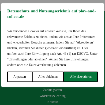
Datenschutz und Nutzungserlebnis auf play-and-
collect.de
RECHTLICHES
Wir verwenden Cookies auf unserer Website, um Ihnen das
Impressum
AGB
Datenschutz
relevanteste Erlebnis zu bieten, indem wir uns an Ihre Präferenzen
[wt_cli_manage_consent]
und wiederholten Besuche erinnern. Indem Sie auf "Akzeptieren"
klicken, stimmen Sie diesen (jederzeit widerruflich) zu. Dies
Designed by
Dilly
umfasst auch Ihre Einwilligung nach Art. 49 (1) (a) DSGVO. Unter
"Einstellungen oder ablehnen" können Sie Ihre Einstellungen
ändern oder die Datenverarbeitung ablehnen.
HILFE & KONTAKT
Anpassen
Alles ablehnen
Alle akzeptieren
Versandarten
Zahlungsarten
Widerrufsbelehrung
Kontakt