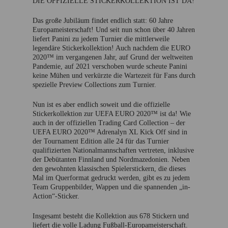
DIE OFFIZIELLE STICKERKOLLEKTION IST DA!
Das große Jubiläum findet endlich statt: 60 Jahre
Europameisterschaft! Und seit nun schon über 40 Jahren
liefert Panini zu jedem Turnier die mittlerweile
legendäre Stickerkollektion! Auch nachdem die EURO
2020™ im vergangenen Jahr, auf Grund der weltweiten
Pandemie, auf 2021 verschoben wurde scheute Panini
keine Mühen und verkürzte die Wartezeit für Fans durch
spezielle Preview Collections zum Turnier.
Nun ist es aber endlich soweit und die offizielle
Stickerkollektion zur UEFA EURO 2020™ ist da! Wie
auch in der offiziellen Trading Card Collection – der
UEFA EURO 2020™ Adrenalyn XL Kick Off sind in
der Tournament Edition alle 24 für das Turnier
qualifizierten Nationalmannschaften vertreten, inklusive
der Debütanten Finnland und Nordmazedonien. Neben
den gewohnten klassischen Spielerstickern, die dieses
Mal im Querformat gedruckt werden, gibt es zu jedem
Team Gruppenbilder, Wappen und die spannenden „in-
Action“-Sticker.
Insgesamt besteht die Kollektion aus 678 Stickern und
liefert die volle Ladung Fußball-Europameisterschaft.