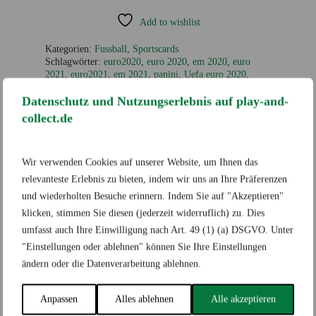
Add to wishlist
Kategorien:
Fussball
,
Sportscards
Schlagwörter:
euro2020
,
euro 2020
,
em 2020
,
euro
2021
,
euro2021
,
em 2021
,
panini
,
Uefa euro 2020
,
panini Uefa euro 2020
Datenschutz und Nutzungserlebnis auf play-and-
collect.de
Wir verwenden Cookies auf unserer Website, um Ihnen das
Zusätzliche Informationen
relevanteste Erlebnis zu bieten, indem wir uns an Ihre Präferenzen
und wiederholten Besuche erinnern. Indem Sie auf "Akzeptieren"
klicken, stimmen Sie diesen (jederzeit widerruflich) zu. Dies
umfasst auch Ihre Einwilligung nach Art. 49 (1) (a) DSGVO. Unter
"Einstellungen oder ablehnen" können Sie Ihre Einstellungen
Marke
ändern oder die Datenverarbeitung ablehnen.
Panini
Anpassen
Alles ablehnen
Alle akzeptieren
GTIN