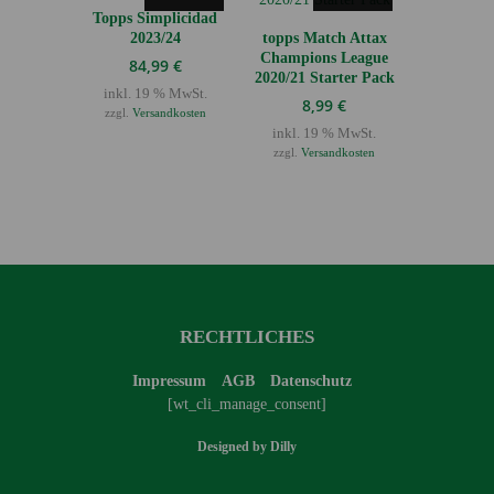
Topps Simplicidad
2023/24
topps Match Attax
Champions League
84,99
€
2020/21 Starter Pack
inkl. 19 % MwSt.
8,99
€
zzgl.
Versandkosten
inkl. 19 % MwSt.
zzgl.
Versandkosten
RECHTLICHES
Impressum
AGB
Datenschutz
[wt_cli_manage_consent]
Designed by
Dilly