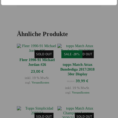
4193271002005
Ähnliche Produkte
SOLD OUT
SALE
SOLD OUT
-20%
Fleer 1990-91 Michael
Jordan #26
topps Match Attax
Bundesliga 2017/2018
23,00
€
50er Display
inkl. 19 % MwSt.
Ursprünglicher
Aktueller
39,99
€
50,00
€
zzgl.
Versandkosten
Preis
Preis
inkl. 19 % MwSt.
war:
ist:
zzgl.
Versandkosten
50,00 €
39,99 €.
SOLD OUT
SOLD OUT