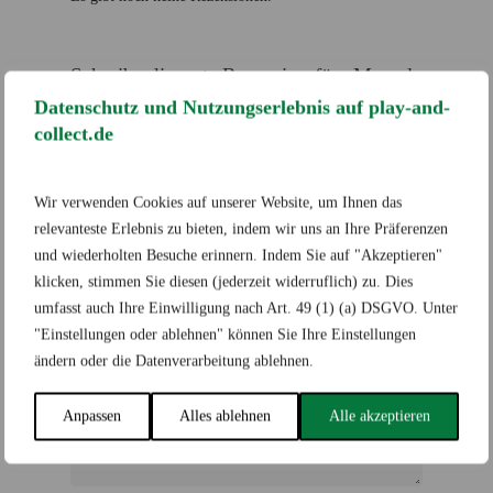
Schreibe die erste Rezension für „Marvel
Legends Retro 375 Collection –
Datenschutz und Nutzungserlebnis auf play-and-
Symbiote Spider-Man“
collect.de
Deine E-Mail-Adresse wird nicht veröffentlicht.
Erforderliche Felder sind mit
*
markiert
Wir verwenden Cookies auf unserer Website, um Ihnen das
Deine Bewertung
*
relevanteste Erlebnis zu bieten, indem wir uns an Ihre Präferenzen
und wiederholten Besuche erinnern. Indem Sie auf "Akzeptieren"
klicken, stimmen Sie diesen (jederzeit widerruflich) zu. Dies
umfasst auch Ihre Einwilligung nach Art. 49 (1) (a) DSGVO. Unter
Deine Rezension
*
"Einstellungen oder ablehnen" können Sie Ihre Einstellungen
ändern oder die Datenverarbeitung ablehnen.
Anpassen
Alles ablehnen
Alle akzeptieren