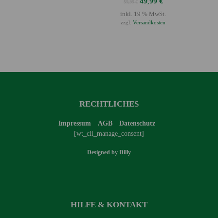
Ursprünglicher
Aktueller
49,99
€
59,99
€
Preis
Preis
inkl. 19 % MwSt.
war:
ist:
zzgl.
Versandkosten
59,99 €
49,99 €.
RECHTLICHES
Impressum
AGB
Datenschutz
[wt_cli_manage_consent]
Designed by
Dilly
HILFE & KONTAKT