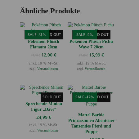
Ähnliche Produkte
SALE
SOLD OUT
SALE
SOLD OUT
-31%
-9%
Pokémon Plüsch
Pokémon Plüsch Pichu
Flamara 20cm
Wave 7 20cm
Ursprünglicher
Aktueller
Ursprünglicher
Aktueller
12,00
€
15,99
€
17,49
€
17,49
€
Preis
Preis
Preis
Preis
inkl. 19 % MwSt.
inkl. 19 % MwSt.
war:
ist:
war:
ist:
zzgl.
Versandkosten
zzgl.
Versandkosten
17,49 €
12,00 €.
17,49 €
15,99 €.
SOLD OUT
SALE
SOLD OUT
-17%
Sprechende Minion
Figur „Dave“
Mattel Barbie
24,99
€
Prinzessinnen Abenteuer
inkl. 19 % MwSt.
Tanzendes Pferd und
zzgl.
Versandkosten
Puppe