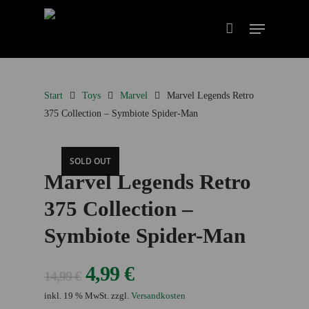
Start
Toys
Marvel
Marvel Legends Retro
375 Collection – Symbiote Spider-Man
SOLD OUT
Marvel Legends Retro
375 Collection –
Symbiote Spider-Man
Ursprünglicher
Aktueller
4,99
€
14,99
€
Preis
Preis
inkl. 19 % MwSt.
zzgl.
Versandkosten