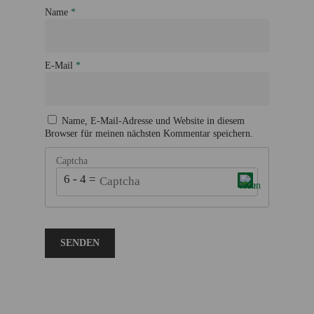
Name
*
E-Mail
*
Name, E-Mail-Adresse und Website in diesem
Browser für meinen nächsten Kommentar speichern.
Captcha
6 - 4 = ?
Dieses CAPTCHA hilft sicherzustellen, dass du ein
Mensch bist. Bitte gib die geforderten Zeichen ein.