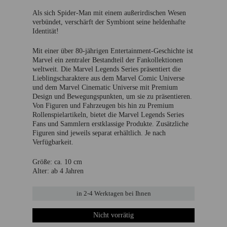
war:
ist:
Als sich Spider-Man mit einem außerirdischen Wesen
14,99 €
4,99 €.
verbündet, verschärft der Symbiont seine heldenhafte
Identität!
Mit einer über 80-jährigen Entertainment-Geschichte ist
Marvel ein zentraler Bestandteil der Fankollektionen
weltweit. Die Marvel Legends Series präsentiert die
Lieblingscharaktere aus dem Marvel Comic Universe
und dem Marvel Cinematic Universe mit Premium
Design und Bewegungspunkten, um sie zu präsentieren.
Von Figuren und Fahrzeugen bis hin zu Premium
Rollenspielartikeln, bietet die Marvel Legends Series
Fans und Sammlern erstklassige Produkte. Zusätzliche
Figuren sind jeweils separat erhältlich. Je nach
Verfügbarkeit.
Größe: ca. 10 cm
Alter: ab 4 Jahren
in
2-4 Werktage
n bei Ihnen
Nicht vorrätig