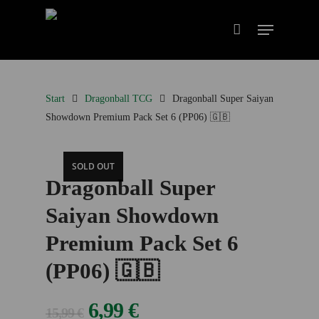
Start
Dragonball TCG
Dragonball Super Saiyan
Showdown Premium Pack Set 6 (PP06) 🇬🇧
SOLD OUT
Dragonball Super
Saiyan Showdown
Premium Pack Set 6
(PP06) 🇬🇧
Ursprünglicher
Aktueller
6,99
€
15,99
€