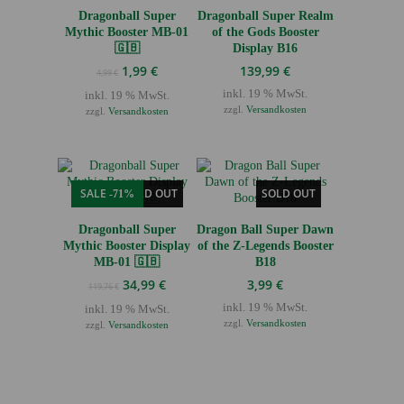
Dragonball Super
Dragonball Super Realm
Mythic Booster MB-01
of the Gods Booster
🇬🇧
Display B16
Ursprünglicher
Aktueller
1,99
€
139,99
€
4,99
€
Preis
Preis
inkl. 19 % MwSt.
inkl. 19 % MwSt.
war:
ist:
zzgl.
Versandkosten
zzgl.
Versandkosten
4,99 €
1,99 €.
SALE
SOLD OUT
SOLD OUT
-71%
Dragonball Super
Dragon Ball Super Dawn
Mythic Booster Display
of the Z-Legends Booster
MB-01 🇬🇧
B18
Ursprünglicher
Aktueller
34,99
€
3,99
€
119,76
€
Preis
Preis
inkl. 19 % MwSt.
inkl. 19 % MwSt.
war:
ist:
zzgl.
Versandkosten
zzgl.
Versandkosten
119,76 €
34,99 €.