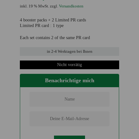
Preis
Preis
inkl. 19 % MwSt.
zzgl.
Versandkosten
war:
ist:
4 booster packs + 2 Limited PR cards
15,99 €
6,99 €.
Limited PR card : 1 type
Each set contains 2 of the same PR card
in
2-4 Werktage
n bei Ihnen
Nicht vorrätig
Benachrichtige mich