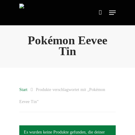
Pokémon Eevee
Tin
Start
Produkte verschlagwortet mit „Pokémon
Eevee Tin“
Es wurden keine Produkte gefunden, die deiner