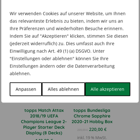
887521119097
Wir verwenden Cookies auf unserer Website, um Ihnen
das relevanteste Erlebnis zu bieten, indem wir uns an
Ihre Präferenzen und wiederholten Besuche erinnern.
Indem Sie auf "Akzeptieren" klicken, stimmen Sie diesen
Ähnliche Produkte
(jederzeit widerruflich) zu. Dies umfasst auch Ihre
Einwilligung nach Art. 49 (1) (a) DSGVO. Unter
"Einstellungen oder ablehnen" können Sie Ihre
Einstellungen ändern oder die Datenverarbeitung
SOLD OUT
SALE
-27%
SOLD OUT
ablehnen.
Anpassen
Alles ablehnen
Alle akzeptieren
topps Match Attax
topps Bundesliga
2018/19 UEFA
Chrome Sapphire
Champions League 2-
2020-21 Hobby Box
Player Starter Deck
Ursprünglicher
Aktueller
220,00
€
299,99
€
Display (8 Decks)
Preis
Preis
inkl. 19 % MwSt.