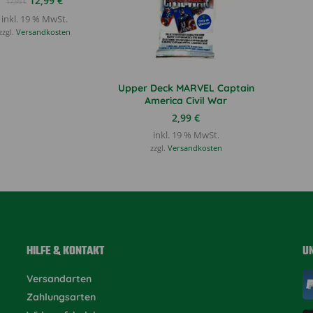
12,99
€
17,99
€
Preis
Preis
inkl. 19 % MwSt.
war:
ist:
zzgl.
Versandkosten
17,99 €
12,99 €.
Upper Deck MARVEL Captain
America Civil War
2,99
€
inkl. 19 % MwSt.
zzgl.
Versandkosten
HILFE & KONTAKT
U
Versandarten
Zahlungsarten