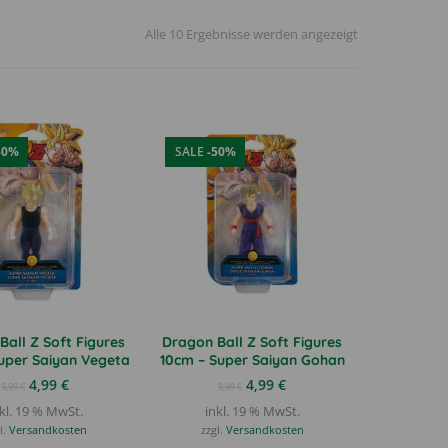
Nach
Alle 10 Ergebnisse werden angezeigt
Aktualität
sortiert
50%
SALE
-50%
Ball Z Soft Figures
Dragon Ball Z Soft Figures
uper Saiyan Vegeta
10cm – Super Saiyan Gohan
Ursprünglicher
Aktueller
Ursprünglicher
Aktueller
4,99
€
4,99
€
9,99
€
9,99
€
Preis
Preis
Preis
Preis
kl. 19 % MwSt.
inkl. 19 % MwSt.
war:
ist:
war:
ist:
l.
Versandkosten
zzgl.
Versandkosten
9,99 €
4,99 €.
9,99 €
4,99 €.