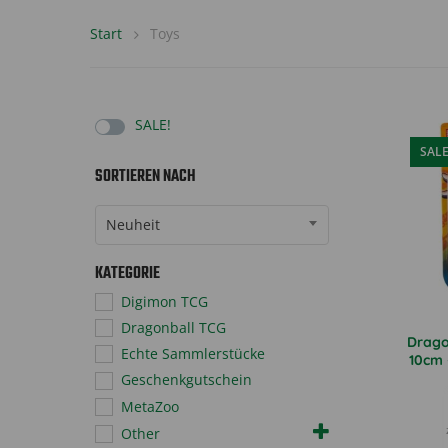
Start
Toys
SALE!
SAL
SORTIEREN NACH
Sort Products
Neuheit
KATEGORIE
Digimon TCG
Dragonball TCG
Drago
Echte Sammlerstücke
10cm 
Geschenkgutschein
MetaZoo
Other