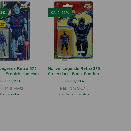
33%
SALE
-33%
Legends Retro 375
Marvel Legends Retro 375
n – Stealth Iron Man
Collection – Black Panther
Ursprünglicher
Aktueller
Ursprünglicher
Aktueller
9,99
€
9,99
€
14,99
€
14,99
€
Preis
Preis
Preis
Preis
kl. 19 % MwSt.
inkl. 19 % MwSt.
war:
ist:
war:
ist:
l.
Versandkosten
zzgl.
Versandkosten
14,99 €
9,99 €.
14,99 €
9,99 €.