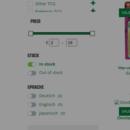
Other TCG
Pokémon TCG
SAL
Sonstiges
PREIS
Sportscards
Supplies
€
-
Toys
Minimum Price
Maximum Price
STOCK
In stock
Marve
Out of stock
C
SPRACHE
Deutsch
(0)
Englisch
(0)
SAL
Japanisch
(0)
Deadp