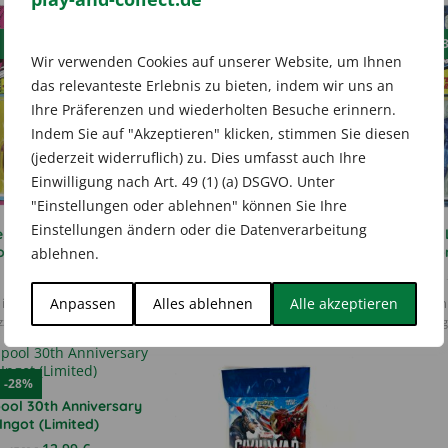
E
-28%
SALE
-33%
SALE
-
Wir verwenden Cookies auf unserer Website, um Ihnen
das relevanteste Erlebnis zu bieten, indem wir uns an
Ihre Präferenzen und wiederholten Besuche erinnern.
Indem Sie auf "Akzeptieren" klicken, stimmen Sie diesen
(jederzeit widerruflich) zu. Dies umfasst auch Ihre
Einwilligung nach Art. 49 (1) (a) DSGVO. Unter
"Einstellungen oder ablehnen" können Sie Ihre
Einstellungen ändern oder die Datenverarbeitung
l Legends Retro 375
Marvel Legends Retro 375
Marvel 
ollection – Storm
Collection – U.S.Agent
Collectio
ablehnen.
Ursprünglicher
Aktueller
Ursprünglicher
Aktueller
17,99
€
9,99
€
24,99
€
14,99
€
Preis
Preis
Preis
Preis
Anpassen
Alles ablehnen
Alle akzeptieren
inkl. 19 % MwSt.
inkl. 19 % MwSt.
in
war:
ist:
war:
ist:
zzgl.
Versandkosten
zzgl.
Versandkosten
zzg
24,99 €
17,99 €.
14,99 €
9,99 €.
E
-28%
ool 30th Anniversary
Ingot (Limited)
Ursprünglicher
Aktueller