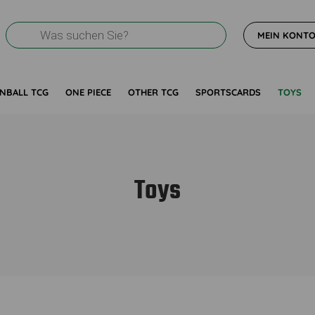
Products
MEIN KONT
search
NBALL TCG
ONE PIECE
OTHER TCG
SPORTSCARDS
TOYS
Toys