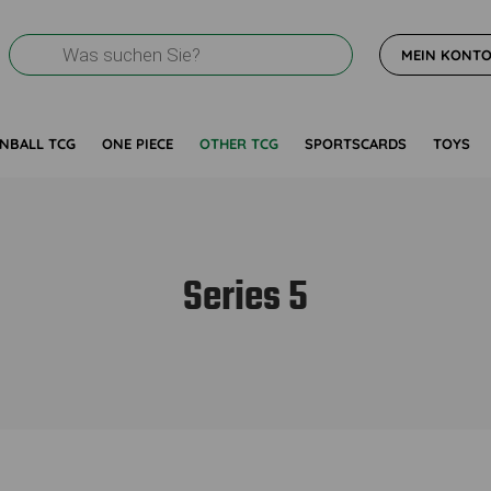
Products
MEIN KONT
search
NBALL TCG
ONE PIECE
OTHER TCG
SPORTSCARDS
TOYS
Series 5