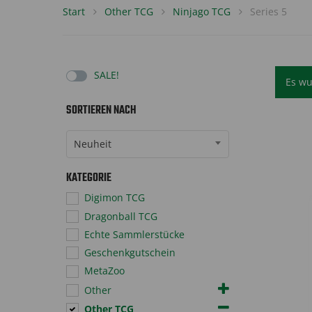
Start
Other TCG
Ninjago TCG
Series 5
SALE!
Es wu
SORTIEREN NACH
Sort Products
Neuheit
KATEGORIE
Digimon TCG
Dragonball TCG
Echte Sammlerstücke
Geschenkgutschein
MetaZoo
Other
Other TCG