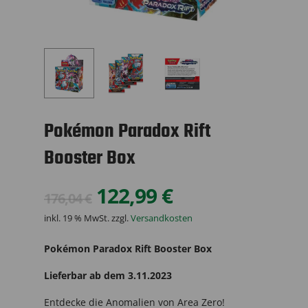
Pokémon Paradox Rift
Booster Box
Ursprünglicher
Aktueller
122,99
€
176,04
€
Preis
Preis
inkl. 19 % MwSt.
zzgl.
Versandkosten
war:
ist:
Pokémon Paradox Rift Booster Box
176,04 €
122,99 €.
Lieferbar ab dem 3.11.2023
Entdecke die Anomalien von Area Zero!