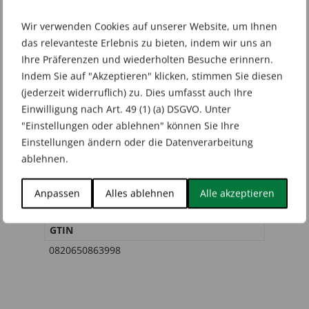
Wir verwenden Cookies auf unserer Website, um Ihnen
das relevanteste Erlebnis zu bieten, indem wir uns an
Zusätzliche Informationen
Ihre Präferenzen und wiederholten Besuche erinnern.
Indem Sie auf "Akzeptieren" klicken, stimmen Sie diesen
Rezensionen (0)
(jederzeit widerruflich) zu. Dies umfasst auch Ihre
Einwilligung nach Art. 49 (1) (a) DSGVO. Unter
"Einstellungen oder ablehnen" können Sie Ihre
Marke
Einstellungen ändern oder die Datenverarbeitung
ablehnen.
Pokémon
Sprache
Anpassen
Alles ablehnen
Alle akzeptieren
Englisch
GTIN
0820650863998