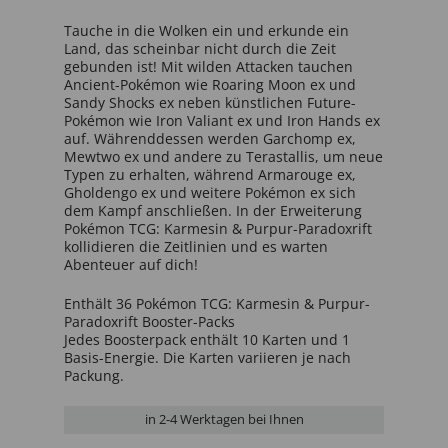
Tauche in die Wolken ein und erkunde ein
Land, das scheinbar nicht durch die Zeit
gebunden ist! Mit wilden Attacken tauchen
Ancient-Pokémon wie Roaring Moon ex und
Sandy Shocks ex neben künstlichen Future-
Pokémon wie Iron Valiant ex und Iron Hands ex
auf. Währenddessen werden Garchomp ex,
Mewtwo ex und andere zu Terastallis, um neue
Typen zu erhalten, während Armarouge ex,
Gholdengo ex und weitere Pokémon ex sich
dem Kampf anschließen. In der Erweiterung
Pokémon TCG: Karmesin & Purpur-Paradoxrift
kollidieren die Zeitlinien und es warten
Abenteuer auf dich!
Enthält 36 Pokémon TCG: Karmesin & Purpur-
Paradoxrift Booster-Packs
Jedes Boosterpack enthält 10 Karten und 1
Basis-Energie. Die Karten variieren je nach
Packung.
in
2-4 Werktage
n bei Ihnen