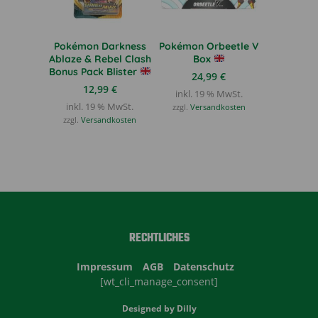
Pokémon Darkness
Pokémon Orbeetle V
Ablaze & Rebel Clash
Box
Bonus Pack Blister
24,99
€
12,99
€
inkl. 19 % MwSt.
inkl. 19 % MwSt.
zzgl.
Versandkosten
zzgl.
Versandkosten
RECHTLICHES
Impressum
AGB
Datenschutz
[wt_cli_manage_consent]
Designed by
Dilly