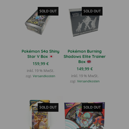
SOLD OUT
SOLD OUT
Pokémon S4a Shiny
Pokémon Burning
Star V Box
Shadows Elite Trainer
Box
159,99
€
149,99
€
inkl. 19 % MwSt.
inkl. 19 % MwSt.
zzgl.
Versandkosten
zzgl.
Versandkosten
SOLD OUT
SOLD OUT