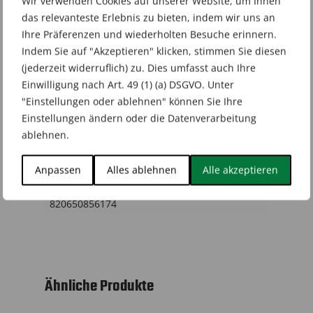
Wir verwenden Cookies auf unserer Website, um Ihnen
Zusätzliche Informationen
das relevanteste Erlebnis zu bieten, indem wir uns an
Rezensionen (0)
Ihre Präferenzen und wiederholten Besuche erinnern.
Indem Sie auf "Akzeptieren" klicken, stimmen Sie diesen
(jederzeit widerruflich) zu. Dies umfasst auch Ihre
Einwilligung nach Art. 49 (1) (a) DSGVO. Unter
Marke
"Einstellungen oder ablehnen" können Sie Ihre
Pokémon
Einstellungen ändern oder die Datenverarbeitung
ablehnen.
Sprache
Englisch
Anpassen
Alles ablehnen
Alle akzeptieren
GTIN
820650856174
Ähnliche Produkte