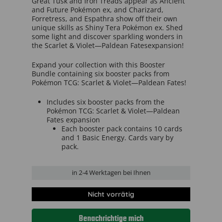
Great Tusk and Iron Treads appear as Ancient
and Future Pokémon ex, and Charizard,
Forretress, and Espathra show off their own
unique skills as Shiny Tera Pokémon ex. Shed
some light and discover sparkling wonders in
the Scarlet & Violet—Paldean Fatesexpansion!
Expand your collection with this Booster
Bundle containing six booster packs from
Pokémon TCG: Scarlet & Violet—Paldean Fates!
Includes six booster packs from the
Pokémon TCG: Scarlet & Violet—Paldean
Fates expansion
Each booster pack contains 10 cards
and 1 Basic Energy. Cards vary by
pack.
in
2-4 Werktage
n bei Ihnen
Nicht vorrätig
Benachrichtige mich