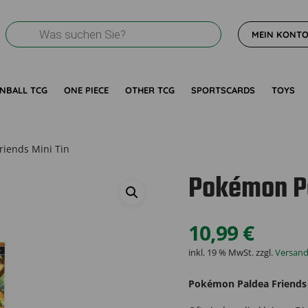
Products
MEIN KONT
search
NBALL TCG
ONE PIECE
OTHER TCG
SPORTSCARDS
TOYS
iends Mini Tin
Pokémon Pa
10,99
€
inkl. 19 % MwSt.
zzgl.
Versan
Pokémon Paldea Friends 