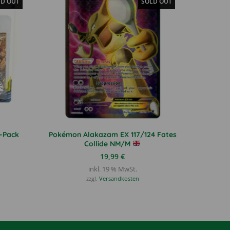
LD OUT
SOLD OUT
-Pack
Pokémon Alakazam EX 117/124 Fates
Collide NM/M
19,99
€
inkl. 19 % MwSt.
zzgl.
Versandkosten