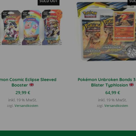
SOLD OUT
SO
mon Cosmic Eclipse Sleeved
Pokémon Unbroken Bonds 3
Booster
Blister Typhlosion
29,99
€
64,99
€
inkl. 19 % MwSt.
inkl. 19 % MwSt.
zzgl.
Versandkosten
zzgl.
Versandkosten