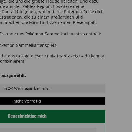
inge, die uns die größte Freude bereiten, und dazu
e aus der Paldea-Region. Erweitere deine
 überall hingehen, wohin deine Pokémon-Reise dich
llustrationen, die zu einem großartigen Bild
n, machen die Mini-Tin-Boxen einen Riesenspaß.
-Freunde des Pokémon-Sammelkartenspiels enthält:
Pokémon-Sammelkartenspiels
die das Design dieser Mini-Tin-Box zeigt – du kannst
kombinieren!
g ausgewählt.
in
2-4 Werktage
n bei Ihnen
Nicht vorrätig
Benachrichtige mich