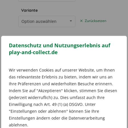
Variante
Option auswählen
Zurücksetzen
Datenschutz und Nutzungserlebnis auf
play-and-collect.de
IN DEN WARENKORB
Wir verwenden Cookies auf unserer Website, um Ihnen
das relevanteste Erlebnis zu bieten, indem wir uns an
Ihre Präferenzen und wiederholten Besuche erinnern.
Add to wishlist
Indem Sie auf "Akzeptieren" klicken, stimmen Sie diesen
(jederzeit widerruflich) zu. Dies umfasst auch Ihre
Artikelnummer:
n. v.
Kategorien:
Pokémon TCG
,
Elite Trainer Boxes
Einwilligung nach Art. 49 (1) (a) DSGVO. Unter
Schlagwort:
Pokémon Gewalten der Zeit Top
"Einstellungen oder ablehnen" können Sie Ihre
Trainer Box
Einstellungen ändern oder die Datenverarbeitung
ablehnen.