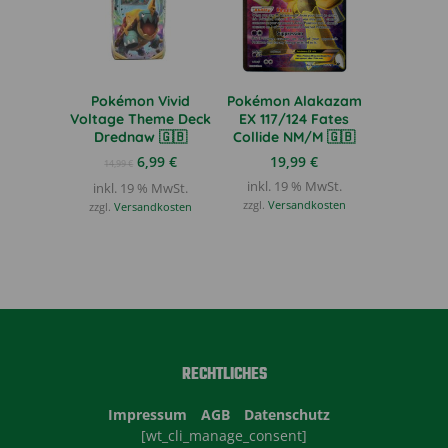
Pokémon Vivid
Pokémon Alakazam
Voltage Theme Deck
EX 117/124 Fates
Drednaw 🇬🇧
Collide NM/M 🇬🇧
Ursprünglicher
Aktueller
6,99
€
19,99
€
14,99
€
Preis
Preis
inkl. 19 % MwSt.
inkl. 19 % MwSt.
war:
ist:
zzgl.
Versandkosten
zzgl.
Versandkosten
14,99 €
6,99 €.
RECHTLICHES
Impressum
AGB
Datenschutz
[wt_cli_manage_consent]