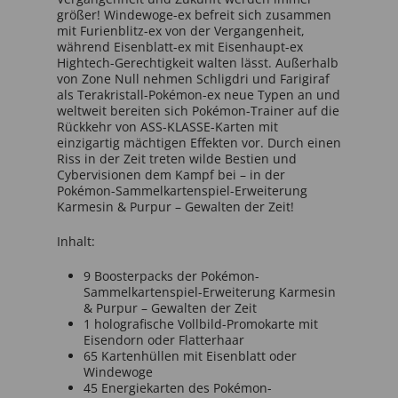
größer! Windewoge-ex befreit sich zusammen
mit Furienblitz-ex von der Vergangenheit,
während Eisenblatt-ex mit Eisenhaupt-ex
Hightech-Gerechtigkeit walten lässt. Außerhalb
von Zone Null nehmen Schligdri und Farigiraf
als Terakristall-Pokémon-ex neue Typen an und
weltweit bereiten sich Pokémon-Trainer auf die
Rückkehr von ASS-KLASSE-Karten mit
einzigartig mächtigen Effekten vor. Durch einen
Riss in der Zeit treten wilde Bestien und
Cybervisionen dem Kampf bei – in der
Pokémon-Sammelkartenspiel-Erweiterung
Karmesin & Purpur – Gewalten der Zeit!
Inhalt:
9 Boosterpacks der Pokémon-
Sammelkartenspiel-Erweiterung Karmesin
& Purpur – Gewalten der Zeit
1 holografische Vollbild-Promokarte mit
Eisendorn oder Flatterhaar
65 Kartenhüllen mit Eisenblatt oder
Windewoge
45 Energiekarten des Pokémon-