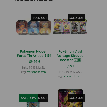
SOLD OUT
SOLD OUT
Pokémon Hidden
Pokémon Vivid
Fates Tin Artset 🇬🇧
Voltage Sleeved
Booster 🇬🇧
169,99
€
5,99
€
inkl. 19 % MwSt.
inkl. 19 % MwSt.
zzgl.
Versandkosten
zzgl.
Versandkosten
SALE
-53%
SOLD OUT
SOLD OUT