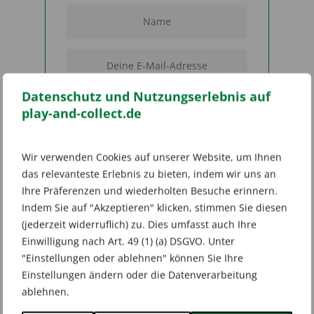
Datenschutz und Nutzungserlebnis auf
play-and-collect.de
SENDEN
Wir verwenden Cookies auf unserer Website, um Ihnen
das relevanteste Erlebnis zu bieten, indem wir uns an
Add to wishlist
Ihre Präferenzen und wiederholten Besuche erinnern.
Indem Sie auf "Akzeptieren" klicken, stimmen Sie diesen
Kategorien:
Sportscards
,
Fussball
(jederzeit widerruflich) zu. Dies umfasst auch Ihre
Schlagwort:
Panini FIFA Frauen WM 2023
Trading Cards XL Adrenalyn Starterset
Einwilligung nach Art. 49 (1) (a) DSGVO. Unter
"Einstellungen oder ablehnen" können Sie Ihre
Einstellungen ändern oder die Datenverarbeitung
ablehnen.
Zusätzliche Informationen