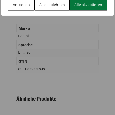
Anpassen
Alles ablehnen
Alle akzeptieren
Rezensionen (0)
Marke
Panini
Sprache
Englisch
GTIN
8051708001808
Ähnliche Produkte