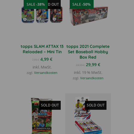
SALE
-38%
SOLD OUT
SALE
-50%
topps SLAM ATTAX 13
topps 2021 Complete
Reloaded – Mini Tin
Set Baseball Hobby
Box Red
Ursprünglicher
Aktueller
4,99
€
7,99
€
Preis
Preis
Ursprünglicher
Aktueller
29,99
€
59,99
€
inkl. MwSt.
war:
ist:
Preis
Preis
inkl. 19 % MwSt.
zzgl.
Versandkosten
7,99 €
4,99 €.
war:
ist:
zzgl.
Versandkosten
59,99 €
29,99 €.
SOLD OUT
SOLD OUT