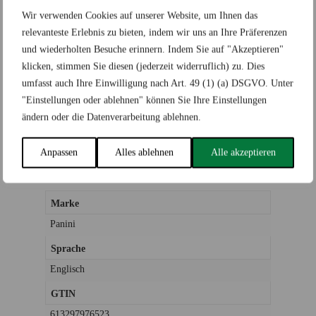
Add to wishlist
Wir verwenden Cookies auf unserer Website, um Ihnen das
relevanteste Erlebnis zu bieten, indem wir uns an Ihre Präferenzen
Kategorien:
Sportscards
,
Football
Schlagwort:
2021 Panini Prizm Football Blaster
und wiederholten Besuche erinnern. Indem Sie auf "Akzeptieren"
klicken, stimmen Sie diesen (jederzeit widerruflich) zu. Dies
umfasst auch Ihre Einwilligung nach Art. 49 (1) (a) DSGVO. Unter
"Einstellungen oder ablehnen" können Sie Ihre Einstellungen
ändern oder die Datenverarbeitung ablehnen.
Zusätzliche Informationen
Rezensionen (0)
Anpassen
Alles ablehnen
Alle akzeptieren
Marke
Panini
Sprache
Englisch
GTIN
613297976523