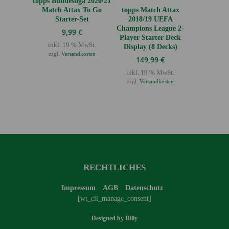
topps Bundesliga 2020/21
Match Attax To Go
topps Match Attax
Starter-Set
2018/19 UEFA
Champions League 2-
9,99
€
Player Starter Deck
inkl. 19 % MwSt.
Display (8 Decks)
zzgl.
Versandkosten
149,99
€
inkl. 19 % MwSt.
zzgl.
Versandkosten
RECHTLICHES
Impressum
AGB
Datenschutz
[wt_cli_manage_consent]
Designed by
Dilly