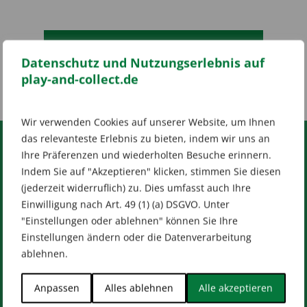
Es wurden keine Produkte gefunden, die
deiner Auswahl entsprechen.
Datenschutz und Nutzungserlebnis auf
play-and-collect.de
Wir verwenden Cookies auf unserer Website, um Ihnen
das relevanteste Erlebnis zu bieten, indem wir uns an
Ihre Präferenzen und wiederholten Besuche erinnern.
RECHTLICHES
Indem Sie auf "Akzeptieren" klicken, stimmen Sie diesen
(jederzeit widerruflich) zu. Dies umfasst auch Ihre
Impressum
AGB
Datenschutz
Einwilligung nach Art. 49 (1) (a) DSGVO. Unter
[wt_cli_manage_consent]
"Einstellungen oder ablehnen" können Sie Ihre
Designed by
Dilly
Einstellungen ändern oder die Datenverarbeitung
ablehnen.
Anpassen
Alles ablehnen
Alle akzeptieren