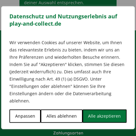
deiner Auswahl entsprechen.
Datenschutz und Nutzungserlebnis auf
play-and-collect.de
Wir verwenden Cookies auf unserer Website, um Ihnen
RECHTLICHES
das relevanteste Erlebnis zu bieten, indem wir uns an
Ihre Präferenzen und wiederholten Besuche erinnern.
Impressum
AGB
Datenschutz
Indem Sie auf "Akzeptieren" klicken, stimmen Sie diesen
[wt_cli_manage_consent]
(jederzeit widerruflich) zu. Dies umfasst auch Ihre
Einwilligung nach Art. 49 (1) (a) DSGVO. Unter
Designed by
Dilly
"Einstellungen oder ablehnen" können Sie Ihre
Einstellungen ändern oder die Datenverarbeitung
ablehnen.
HILFE & KONTAKT
Anpassen
Alles ablehnen
Alle akzeptieren
Versandarten
Zahlungsarten