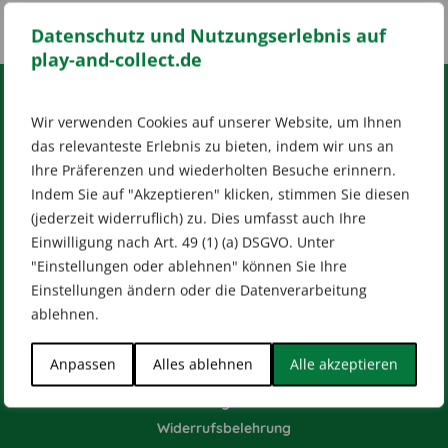
Datenschutz und Nutzungserlebnis auf
play-and-collect.de
Wir verwenden Cookies auf unserer Website, um Ihnen
RECHTLICHES
das relevanteste Erlebnis zu bieten, indem wir uns an
Impressum
AGB
Datenschutz
Ihre Präferenzen und wiederholten Besuche erinnern.
[wt_cli_manage_consent]
Indem Sie auf "Akzeptieren" klicken, stimmen Sie diesen
(jederzeit widerruflich) zu. Dies umfasst auch Ihre
Designed by
Dilly
Einwilligung nach Art. 49 (1) (a) DSGVO. Unter
"Einstellungen oder ablehnen" können Sie Ihre
Einstellungen ändern oder die Datenverarbeitung
ablehnen.
HILFE & KONTAKT
Anpassen
Alles ablehnen
Alle akzeptieren
Versandarten
Zahlungsarten
Widerrufsbelehrung