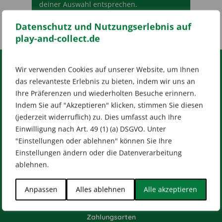
deiner Auswahl entsprechen.
Datenschutz und Nutzungserlebnis auf
play-and-collect.de
Wir verwenden Cookies auf unserer Website, um Ihnen
RECHTLICHES
das relevanteste Erlebnis zu bieten, indem wir uns an
Ihre Präferenzen und wiederholten Besuche erinnern.
Impressum
AGB
Datenschutz
Indem Sie auf "Akzeptieren" klicken, stimmen Sie diesen
[wt_cli_manage_consent]
(jederzeit widerruflich) zu. Dies umfasst auch Ihre
Einwilligung nach Art. 49 (1) (a) DSGVO. Unter
Designed by
Dilly
"Einstellungen oder ablehnen" können Sie Ihre
Einstellungen ändern oder die Datenverarbeitung
ablehnen.
HILFE & KONTAKT
Anpassen
Alles ablehnen
Alle akzeptieren
Versandarten
Zahlungsarten