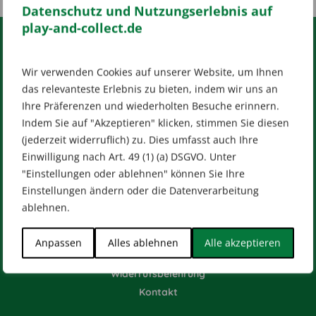
Datenschutz und Nutzungserlebnis auf
play-and-collect.de
RECHTLICHES
Wir verwenden Cookies auf unserer Website, um Ihnen
das relevanteste Erlebnis zu bieten, indem wir uns an
Impressum
AGB
Datenschutz
Ihre Präferenzen und wiederholten Besuche erinnern.
[wt_cli_manage_consent]
Indem Sie auf "Akzeptieren" klicken, stimmen Sie diesen
Designed by
Dilly
(jederzeit widerruflich) zu. Dies umfasst auch Ihre
Einwilligung nach Art. 49 (1) (a) DSGVO. Unter
"Einstellungen oder ablehnen" können Sie Ihre
Einstellungen ändern oder die Datenverarbeitung
ablehnen.
HILFE & KONTAKT
Versandarten
Anpassen
Alles ablehnen
Alle akzeptieren
Zahlungsarten
Widerrufsbelehrung
Kontakt