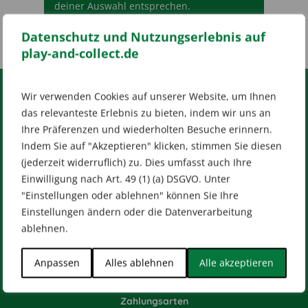
deiner Auswahl entsprechen.
Datenschutz und Nutzungserlebnis auf
play-and-collect.de
Wir verwenden Cookies auf unserer Website, um Ihnen
RECHTLICHES
das relevanteste Erlebnis zu bieten, indem wir uns an
Ihre Präferenzen und wiederholten Besuche erinnern.
Impressum
AGB
Datenschutz
Indem Sie auf "Akzeptieren" klicken, stimmen Sie diesen
[wt_cli_manage_consent]
(jederzeit widerruflich) zu. Dies umfasst auch Ihre
Einwilligung nach Art. 49 (1) (a) DSGVO. Unter
Designed by
Dilly
"Einstellungen oder ablehnen" können Sie Ihre
Einstellungen ändern oder die Datenverarbeitung
ablehnen.
HILFE & KONTAKT
Anpassen
Alles ablehnen
Alle akzeptieren
Versandarten
Zahlungsarten