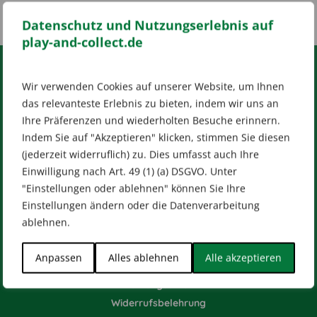
Datenschutz und Nutzungserlebnis auf
play-and-collect.de
Wir verwenden Cookies auf unserer Website, um Ihnen
RECHTLICHES
das relevanteste Erlebnis zu bieten, indem wir uns an
Impressum
AGB
Datenschutz
Ihre Präferenzen und wiederholten Besuche erinnern.
[wt_cli_manage_consent]
Indem Sie auf "Akzeptieren" klicken, stimmen Sie diesen
(jederzeit widerruflich) zu. Dies umfasst auch Ihre
Designed by
Dilly
Einwilligung nach Art. 49 (1) (a) DSGVO. Unter
"Einstellungen oder ablehnen" können Sie Ihre
Einstellungen ändern oder die Datenverarbeitung
ablehnen.
HILFE & KONTAKT
Anpassen
Alles ablehnen
Alle akzeptieren
Versandarten
Zahlungsarten
Widerrufsbelehrung