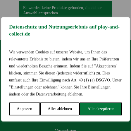
Es wurden keine Produkte gefunden, die deiner
Auswahl entsprechen.
Datenschutz und Nutzungserlebnis auf play-and-
collect.de
Wir verwenden Cookies auf unserer Website, um Ihnen das
RECHTLICHES
relevanteste Erlebnis zu bieten, indem wir uns an Ihre Präferenzen
und wiederholten Besuche erinnern. Indem Sie auf "Akzeptieren"
Impressum
AGB
Datenschutz
klicken, stimmen Sie diesen (jederzeit widerruflich) zu. Dies
[wt_cli_manage_consent]
umfasst auch Ihre Einwilligung nach Art. 49 (1) (a) DSGVO. Unter
"Einstellungen oder ablehnen" können Sie Ihre Einstellungen
Designed by
Dilly
ändern oder die Datenverarbeitung ablehnen.
Anpassen
Alles ablehnen
Alle akzeptieren
HILFE & KONTAKT
Versandarten