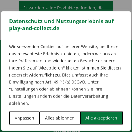
Es wurden keine Produkte gefunden, die
deiner Auswahl entsprechen.
Datenschutz und Nutzungserlebnis auf
play-and-collect.de
Wir verwenden Cookies auf unserer Website, um Ihnen
das relevanteste Erlebnis zu bieten, indem wir uns an
RECHTLICHES
Ihre Präferenzen und wiederholten Besuche erinnern.
Indem Sie auf "Akzeptieren" klicken, stimmen Sie diesen
Impressum
AGB
Datenschutz
(jederzeit widerruflich) zu. Dies umfasst auch Ihre
[wt_cli_manage_consent]
Einwilligung nach Art. 49 (1) (a) DSGVO. Unter
Designed by
Dilly
"Einstellungen oder ablehnen" können Sie Ihre
Einstellungen ändern oder die Datenverarbeitung
ablehnen.
Anpassen
Alles ablehnen
Alle akzeptieren
HILFE & KONTAKT
Versandarten