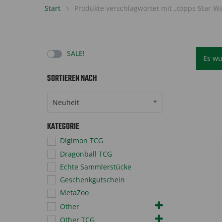
Start
Produkte verschlagwortet mit „topps Star W
SALE!
Es wu
SORTIEREN NACH
Sort Products
Neuheit
KATEGORIE
Digimon TCG
Dragonball TCG
Echte Sammlerstücke
Geschenkgutschein
MetaZoo
Other
Other TCG