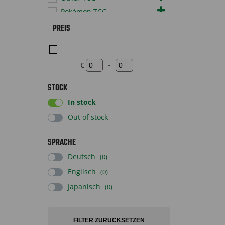
Pokémon TCG
Sonstiges
PREIS
Sportscards
Supplies
€
-
Toys
Minimum Price
Maximum Price
STOCK
In stock
Out of stock
SPRACHE
Deutsch
(0)
Englisch
(0)
Japanisch
(0)
FILTER ZURÜCKSETZEN