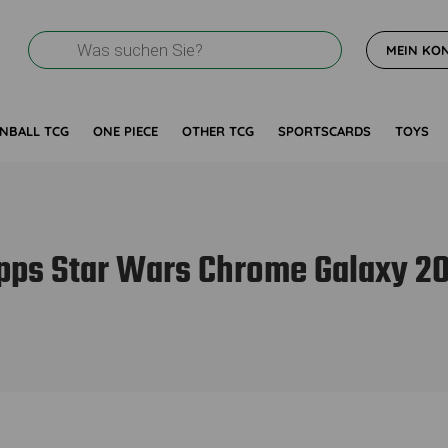
Products
MEIN KO
search
NBALL TCG
ONE PIECE
OTHER TCG
SPORTSCARDS
TOYS
pps Star Wars Chrome Galaxy 2