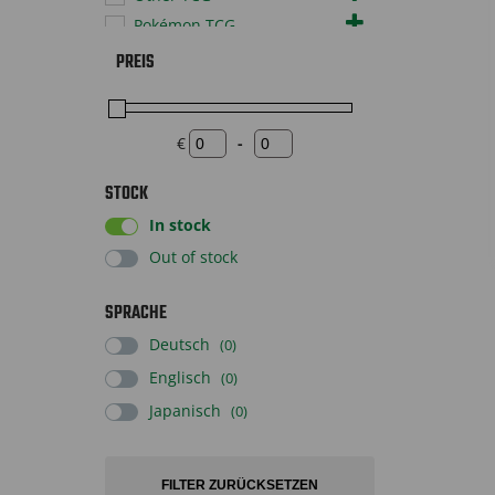
Pokémon TCG
Sonstiges
PREIS
Sportscards
Supplies
€
-
Toys
Minimum Price
Maximum Price
STOCK
In stock
Out of stock
SPRACHE
Deutsch
(0)
Englisch
(0)
Japanisch
(0)
FILTER ZURÜCKSETZEN