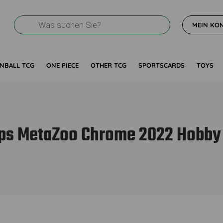
Products
MEIN KO
search
NBALL TCG
ONE PIECE
OTHER TCG
SPORTSCARDS
TOYS
ps MetaZoo Chrome 2022 Hobby