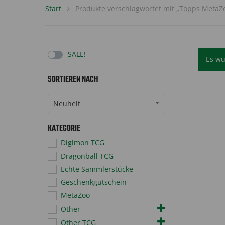
Start
Produkte verschlagwortet mit „Topps Meta
SALE!
Es wu
SORTIEREN NACH
Sort Products
Neuheit
KATEGORIE
Digimon TCG
Dragonball TCG
Echte Sammlerstücke
Geschenkgutschein
MetaZoo
Other
Other TCG