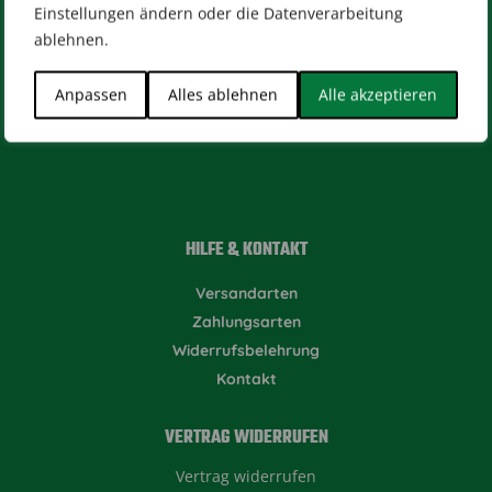
Einstellungen ändern oder die Datenverarbeitung
RECHTLICHES
ablehnen.
Impressum
AGB
Datenschutz
[wt_cli_manage_consent]
Anpassen
Alles ablehnen
Alle akzeptieren
Designed by
Dilly
HILFE & KONTAKT
Versandarten
Zahlungsarten
Widerrufsbelehrung
Kontakt
VERTRAG WIDERRUFEN
Vertrag widerrufen