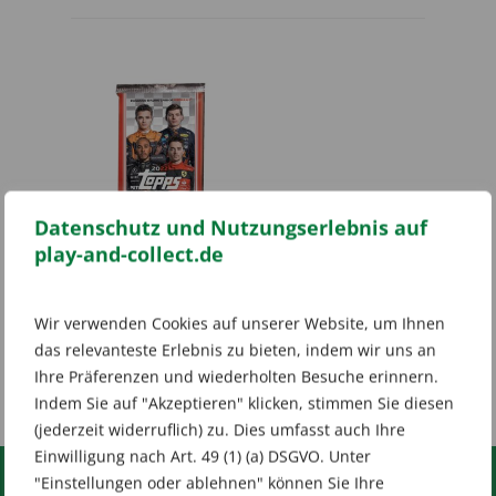
Datenschutz und Nutzungserlebnis auf
play-and-collect.de
topps Formula 1
Flagship 2022 Hobby
Pack
Wir verwenden Cookies auf unserer Website, um Ihnen
8,00
€
das relevanteste Erlebnis zu bieten, indem wir uns an
inkl. 19 % MwSt.
Ihre Präferenzen und wiederholten Besuche erinnern.
zzgl.
Versandkosten
Indem Sie auf "Akzeptieren" klicken, stimmen Sie diesen
(jederzeit widerruflich) zu. Dies umfasst auch Ihre
Einwilligung nach Art. 49 (1) (a) DSGVO. Unter
"Einstellungen oder ablehnen" können Sie Ihre