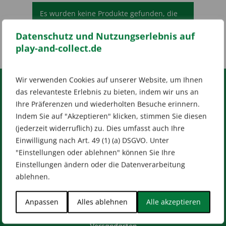
Es wurden keine Produkte gefunden, die
deiner Auswahl entsprechen.
Datenschutz und Nutzungserlebnis auf
play-and-collect.de
Wir verwenden Cookies auf unserer Website, um Ihnen
das relevanteste Erlebnis zu bieten, indem wir uns an
RECHTLICHES
Ihre Präferenzen und wiederholten Besuche erinnern.
Indem Sie auf "Akzeptieren" klicken, stimmen Sie diesen
Impressum
AGB
Datenschutz
(jederzeit widerruflich) zu. Dies umfasst auch Ihre
[wt_cli_manage_consent]
Einwilligung nach Art. 49 (1) (a) DSGVO. Unter
Designed by
Dilly
"Einstellungen oder ablehnen" können Sie Ihre
Einstellungen ändern oder die Datenverarbeitung
ablehnen.
Anpassen
Alles ablehnen
Alle akzeptieren
HILFE & KONTAKT
Versandarten