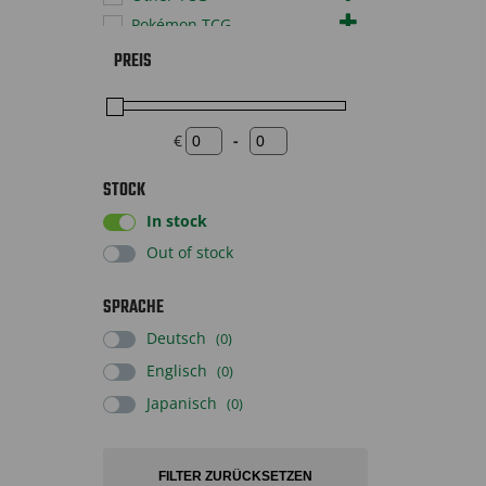
Pokémon TCG
Sonstiges
PREIS
Sportscards
Supplies
€
-
Toys
Minimum Price
Maximum Price
STOCK
In stock
Out of stock
SPRACHE
Deutsch
(0)
Englisch
(0)
Japanisch
(0)
FILTER ZURÜCKSETZEN