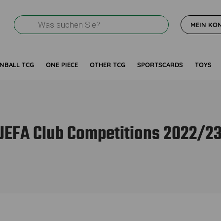
Products
MEIN KO
search
NBALL TCG
ONE PIECE
OTHER TCG
SPORTSCARDS
TOYS
EFA Club Competitions 2022/23