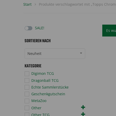
Start
Produkte verschlagwortet mit „Topps Chrom
SALE!
Es wu
SORTIEREN NACH
Sort Products
Neuheit
KATEGORIE
Digimon TCG
Dragonball TCG
Echte Sammlerstücke
Geschenkgutschein
MetaZoo
Other
Other TCG