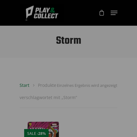
Storm
Start
Produkte
Einzelnes Ergebnis wird angezeigt
verschlagwortet mit „Storm“
SALE
-28%