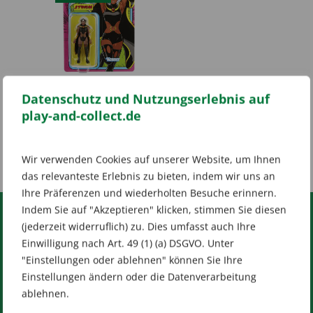
Marvel Legends Retro
Datenschutz und Nutzungserlebnis auf
375 Collection – Storm
play-and-collect.de
Ursprünglicher
Aktueller
17,99
€
24,99
€
Preis
Preis
inkl. 19 % MwSt.
war:
ist:
zzgl.
Versandkosten
24,99 €
17,99 €.
Wir verwenden Cookies auf unserer Website, um Ihnen
das relevanteste Erlebnis zu bieten, indem wir uns an
Ihre Präferenzen und wiederholten Besuche erinnern.
Indem Sie auf "Akzeptieren" klicken, stimmen Sie diesen
(jederzeit widerruflich) zu. Dies umfasst auch Ihre
RECHTLICHES
Einwilligung nach Art. 49 (1) (a) DSGVO. Unter
"Einstellungen oder ablehnen" können Sie Ihre
Impressum
AGB
Datenschutz
Einstellungen ändern oder die Datenverarbeitung
[wt_cli_manage_consent]
ablehnen.
Designed by
Dilly