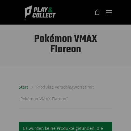
Pokémon VMAX
Flareon
Start
Produkte verschlagwortet mit
„Pokémon VMAX Flareon“
Es wurden keine Produkte gefunden, die