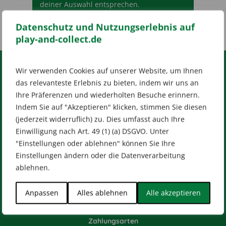
deiner Auswahl entsprechen.
Datenschutz und Nutzungserlebnis auf
play-and-collect.de
Wir verwenden Cookies auf unserer Website, um Ihnen
RECHTLICHES
das relevanteste Erlebnis zu bieten, indem wir uns an
Ihre Präferenzen und wiederholten Besuche erinnern.
Impressum
AGB
Datenschutz
Indem Sie auf "Akzeptieren" klicken, stimmen Sie diesen
[wt_cli_manage_consent]
(jederzeit widerruflich) zu. Dies umfasst auch Ihre
Einwilligung nach Art. 49 (1) (a) DSGVO. Unter
Designed by
Dilly
"Einstellungen oder ablehnen" können Sie Ihre
Einstellungen ändern oder die Datenverarbeitung
ablehnen.
HILFE & KONTAKT
Anpassen
Alles ablehnen
Alle akzeptieren
Versandarten
Zahlungsarten