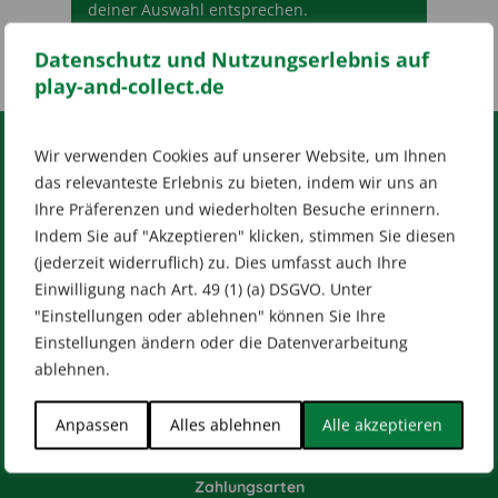
deiner Auswahl entsprechen.
Datenschutz und Nutzungserlebnis auf
play-and-collect.de
Wir verwenden Cookies auf unserer Website, um Ihnen
RECHTLICHES
das relevanteste Erlebnis zu bieten, indem wir uns an
Ihre Präferenzen und wiederholten Besuche erinnern.
Impressum
AGB
Datenschutz
Indem Sie auf "Akzeptieren" klicken, stimmen Sie diesen
[wt_cli_manage_consent]
(jederzeit widerruflich) zu. Dies umfasst auch Ihre
Einwilligung nach Art. 49 (1) (a) DSGVO. Unter
Designed by
Dilly
"Einstellungen oder ablehnen" können Sie Ihre
Einstellungen ändern oder die Datenverarbeitung
ablehnen.
HILFE & KONTAKT
Anpassen
Alles ablehnen
Alle akzeptieren
Versandarten
Zahlungsarten