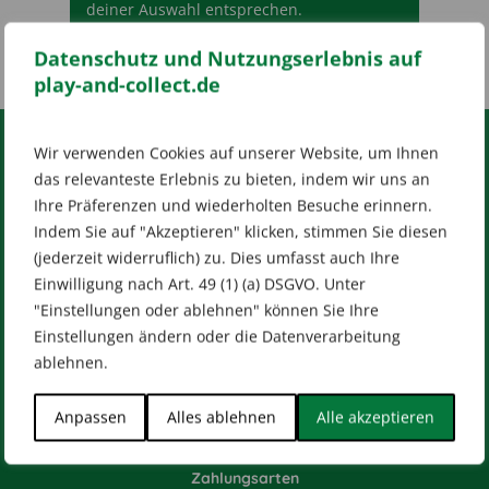
deiner Auswahl entsprechen.
Datenschutz und Nutzungserlebnis auf
play-and-collect.de
Wir verwenden Cookies auf unserer Website, um Ihnen
RECHTLICHES
das relevanteste Erlebnis zu bieten, indem wir uns an
Ihre Präferenzen und wiederholten Besuche erinnern.
Impressum
AGB
Datenschutz
Indem Sie auf "Akzeptieren" klicken, stimmen Sie diesen
[wt_cli_manage_consent]
(jederzeit widerruflich) zu. Dies umfasst auch Ihre
Einwilligung nach Art. 49 (1) (a) DSGVO. Unter
Designed by
Dilly
"Einstellungen oder ablehnen" können Sie Ihre
Einstellungen ändern oder die Datenverarbeitung
ablehnen.
HILFE & KONTAKT
Anpassen
Alles ablehnen
Alle akzeptieren
Versandarten
Zahlungsarten