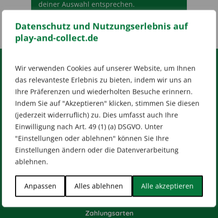
deiner Auswahl entsprechen.
Datenschutz und Nutzungserlebnis auf
play-and-collect.de
Wir verwenden Cookies auf unserer Website, um Ihnen
RECHTLICHES
das relevanteste Erlebnis zu bieten, indem wir uns an
Ihre Präferenzen und wiederholten Besuche erinnern.
Impressum
AGB
Datenschutz
Indem Sie auf "Akzeptieren" klicken, stimmen Sie diesen
[wt_cli_manage_consent]
(jederzeit widerruflich) zu. Dies umfasst auch Ihre
Einwilligung nach Art. 49 (1) (a) DSGVO. Unter
Designed by
Dilly
"Einstellungen oder ablehnen" können Sie Ihre
Einstellungen ändern oder die Datenverarbeitung
ablehnen.
HILFE & KONTAKT
Anpassen
Alles ablehnen
Alle akzeptieren
Versandarten
Zahlungsarten