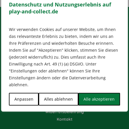
Datenschutz und Nutzungserlebnis auf
play-and-collect.de
RECHTLICHES
Wir verwenden Cookies auf unserer Website, um Ihnen
das relevanteste Erlebnis zu bieten, indem wir uns an
Impressum
AGB
Datenschutz
Ihre Präferenzen und wiederholten Besuche erinnern.
[wt_cli_manage_consent]
Indem Sie auf "Akzeptieren" klicken, stimmen Sie diesen
Designed by
Dilly
(jederzeit widerruflich) zu. Dies umfasst auch Ihre
Einwilligung nach Art. 49 (1) (a) DSGVO. Unter
"Einstellungen oder ablehnen" können Sie Ihre
Einstellungen ändern oder die Datenverarbeitung
ablehnen.
HILFE & KONTAKT
Versandarten
Anpassen
Alles ablehnen
Alle akzeptieren
Zahlungsarten
Widerrufsbelehrung
Kontakt