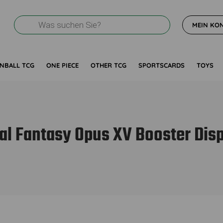
Products
MEIN KO
search
NBALL TCG
ONE PIECE
OTHER TCG
SPORTSCARDS
TOYS
al Fantasy Opus XV Booster Dis