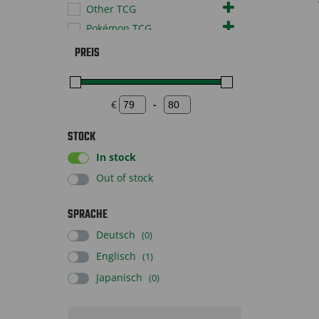
Other TCG
Pokémon TCG
Sonstiges
PREIS
Sportscards
Supplies
€
-
Toys
Minimum Price
Maximum Price
STOCK
In stock
Out of stock
SPRACHE
Deutsch
(0)
Englisch
(1)
Japanisch
(0)