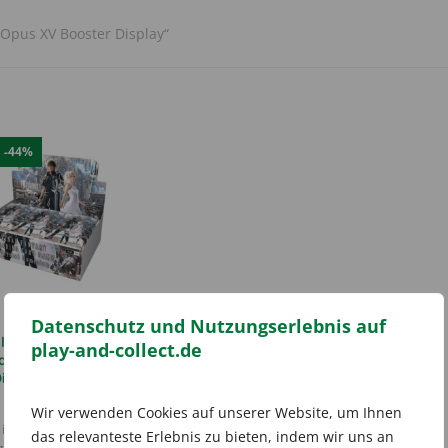
 Opus XV Booster Display“
E
-44%
Datenschutz und Nutzungserlebnis auf
al Fantasy Opus XV
play-and-collect.de
al Dominion Booster
isplay (EN) 🇬🇧
Ursprünglicher
Aktueller
79,99
€
143,64
€
Wir verwenden Cookies auf unserer Website, um Ihnen
Preis
Preis
inkl. 19 % MwSt.
das relevanteste Erlebnis zu bieten, indem wir uns an
war:
ist: