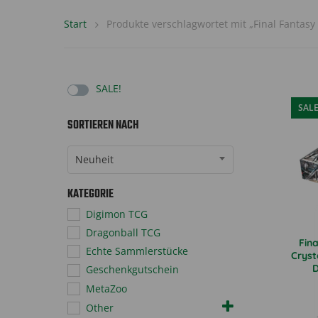
Start
Produkte verschlagwortet mit „Final Fantasy
SALE!
SAL
SORTIEREN NACH
Sort Products
Neuheit
KATEGORIE
Digimon TCG
Dragonball TCG
Fin
Echte Sammlerstücke
Cryst
D
Geschenkgutschein
MetaZoo
Other