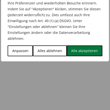
zzgl.
Versandkosten
143,64 €
79,99 €.
Ihre Präferenzen und wiederholten Besuche erinnern.
Indem Sie auf "Akzeptieren" klicken, stimmen Sie diesen
(jederzeit widerruflich) zu. Dies umfasst auch Ihre
Einwilligung nach Art. 49 (1) (a) DSGVO. Unter
"Einstellungen oder ablehnen" können Sie Ihre
Einstellungen ändern oder die Datenverarbeitung
ablehnen.
Anpassen
Alles ablehnen
Alle akzeptieren