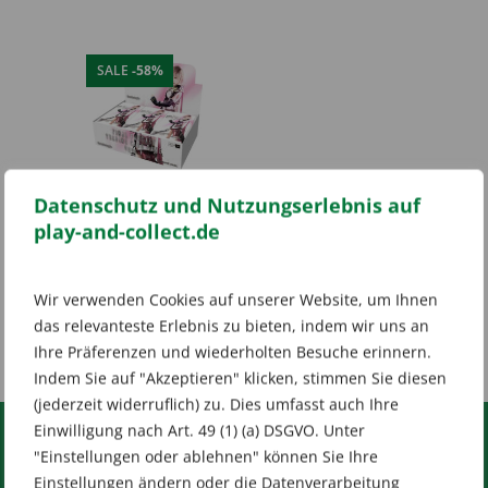
SALE
-58%
Datenschutz und Nutzungserlebnis auf
Final Fantasy Opus V
play-and-collect.de
Booster Display (EN)
Ursprünglicher
Aktueller
59,99
€
143,64
€
Wir verwenden Cookies auf unserer Website, um Ihnen
Preis
Preis
inkl. 19 % MwSt.
das relevanteste Erlebnis zu bieten, indem wir uns an
war:
ist:
zzgl.
Versandkosten
143,64 €
59,99 €.
Ihre Präferenzen und wiederholten Besuche erinnern.
Indem Sie auf "Akzeptieren" klicken, stimmen Sie diesen
(jederzeit widerruflich) zu. Dies umfasst auch Ihre
Einwilligung nach Art. 49 (1) (a) DSGVO. Unter
"Einstellungen oder ablehnen" können Sie Ihre
RECHTLICHES
Einstellungen ändern oder die Datenverarbeitung