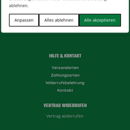
ablehnen.
Impressum
AGB
Datenschutz
[wt_cli_manage_consent]
Anpassen
Alles ablehnen
Alle akzeptieren
Designed by
Dilly
HILFE & KONTAKT
Versandarten
Zahlungsarten
Widerrufsbelehrung
Kontakt
VERTRAG WIDERRUFEN
Vertrag widerrufen