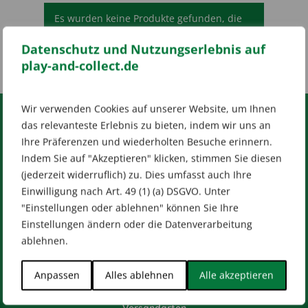
Es wurden keine Produkte gefunden, die
deiner Auswahl entsprechen.
Datenschutz und Nutzungserlebnis auf
play-and-collect.de
Wir verwenden Cookies auf unserer Website, um Ihnen
das relevanteste Erlebnis zu bieten, indem wir uns an
RECHTLICHES
Ihre Präferenzen und wiederholten Besuche erinnern.
Indem Sie auf "Akzeptieren" klicken, stimmen Sie diesen
Impressum
AGB
Datenschutz
(jederzeit widerruflich) zu. Dies umfasst auch Ihre
[wt_cli_manage_consent]
Einwilligung nach Art. 49 (1) (a) DSGVO. Unter
Designed by
Dilly
"Einstellungen oder ablehnen" können Sie Ihre
Einstellungen ändern oder die Datenverarbeitung
ablehnen.
Anpassen
Alles ablehnen
Alle akzeptieren
HILFE & KONTAKT
Versandarten