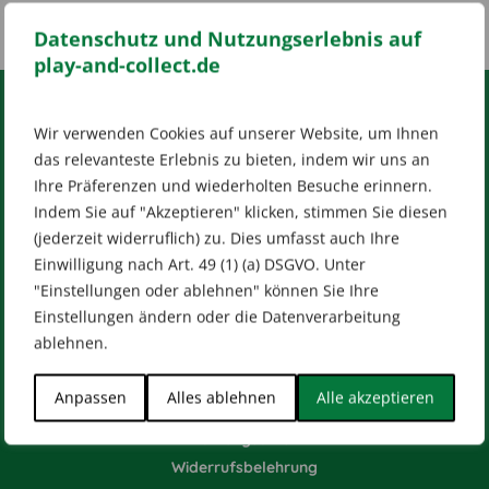
Datenschutz und Nutzungserlebnis auf
play-and-collect.de
Wir verwenden Cookies auf unserer Website, um Ihnen
RECHTLICHES
das relevanteste Erlebnis zu bieten, indem wir uns an
Impressum
AGB
Datenschutz
Ihre Präferenzen und wiederholten Besuche erinnern.
[wt_cli_manage_consent]
Indem Sie auf "Akzeptieren" klicken, stimmen Sie diesen
(jederzeit widerruflich) zu. Dies umfasst auch Ihre
Designed by
Dilly
Einwilligung nach Art. 49 (1) (a) DSGVO. Unter
"Einstellungen oder ablehnen" können Sie Ihre
Einstellungen ändern oder die Datenverarbeitung
ablehnen.
HILFE & KONTAKT
Anpassen
Alles ablehnen
Alle akzeptieren
Versandarten
Zahlungsarten
Widerrufsbelehrung