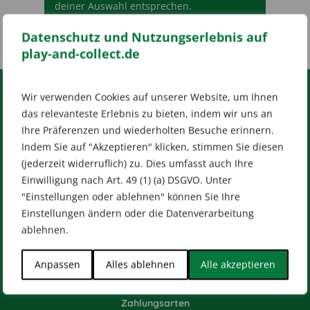
deiner Auswahl entsprechen.
Datenschutz und Nutzungserlebnis auf
play-and-collect.de
Wir verwenden Cookies auf unserer Website, um Ihnen
RECHTLICHES
das relevanteste Erlebnis zu bieten, indem wir uns an
Ihre Präferenzen und wiederholten Besuche erinnern.
Impressum
AGB
Datenschutz
Indem Sie auf "Akzeptieren" klicken, stimmen Sie diesen
[wt_cli_manage_consent]
(jederzeit widerruflich) zu. Dies umfasst auch Ihre
Einwilligung nach Art. 49 (1) (a) DSGVO. Unter
Designed by
Dilly
"Einstellungen oder ablehnen" können Sie Ihre
Einstellungen ändern oder die Datenverarbeitung
ablehnen.
HILFE & KONTAKT
Anpassen
Alles ablehnen
Alle akzeptieren
Versandarten
Zahlungsarten