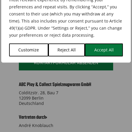
preferences and repeat visits. By clicking “Accept,” you
consent to their use (which you may withdraw at any
time). This also includes your consent pursuant to Article
49(1)(a) GDPR. Under “Settings or Reject,” you can change
your preferences or reject data processing.
Dies hilft uns, Spam zu verhindern, vielen Dank.
Customize
Reject All
Accept All
KONTAKTFORMULAR ABSENDEN
This
field
ABC Play & Collect Spielzeugwaren GmbH
should
Colditzstr. 28, Bau 7
be
12099 Berlin
left
Deutschland
blank
Vertreten durch:
André Knoblauch