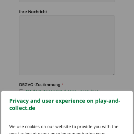
Ihre Nachricht
DSGVO-Zustimmung
*
Mit dem Absenden dieses Formulars
erklären Sie sich mit unseren Richtlinien
Privacy and user experience on play-and-
einverstanden.
collect.de
Informationen zu den Richtlinien finden Sie auf unserer
Datenschutzerklärung
.
We use cookies on our website to provide you with the
Bitte geben Sie die Zeichen ein
*
most relevant experience by remembering your