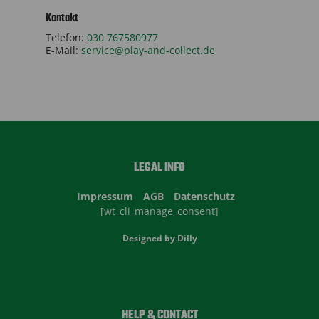
Kontakt
Telefon:
030 767580977
E-Mail:
service@play-and-collect.de
LEGAL INFO
Impressum
AGB
Datenschutz
[wt_cli_manage_consent]
Designed by
Dilly
HELP & CONTACT