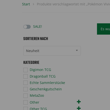
Start
Produkte verschlagwortet mit „Pokémon Vivid 
SALE!
Es wu
SORTIEREN NACH
Sort Products
Neuheit
KATEGORIE
Digimon TCG
Dragonball TCG
Echte Sammlerstücke
Geschenkgutschein
MetaZoo
Other
Other TCG