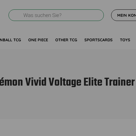
Products
MEIN KO
search
NBALL TCG
ONE PIECE
OTHER TCG
SPORTSCARDS
TOYS
émon Vivid Voltage Elite Trainer