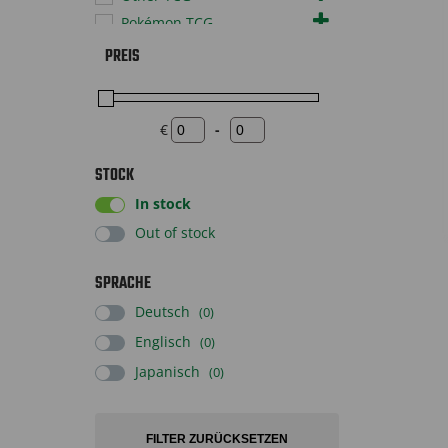
Pokémon TCG
Sonstiges
PREIS
Sportscards
Supplies
€
-
Toys
Minimum Price
Maximum Price
STOCK
In stock
Out of stock
SPRACHE
Deutsch
(0)
Englisch
(0)
Japanisch
(0)
FILTER ZURÜCKSETZEN