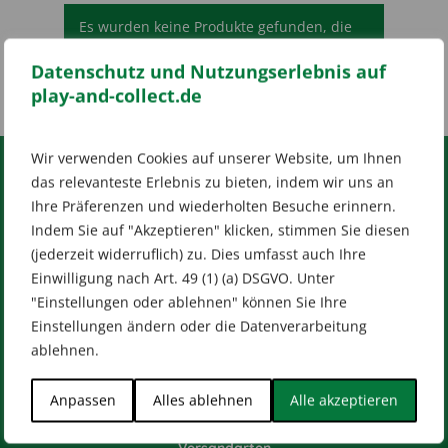
Es wurden keine Produkte gefunden, die
deiner Auswahl entsprechen.
Datenschutz und Nutzungserlebnis auf
play-and-collect.de
Wir verwenden Cookies auf unserer Website, um Ihnen
das relevanteste Erlebnis zu bieten, indem wir uns an
RECHTLICHES
Ihre Präferenzen und wiederholten Besuche erinnern.
Indem Sie auf "Akzeptieren" klicken, stimmen Sie diesen
Impressum
AGB
Datenschutz
(jederzeit widerruflich) zu. Dies umfasst auch Ihre
[wt_cli_manage_consent]
Einwilligung nach Art. 49 (1) (a) DSGVO. Unter
Designed by
Dilly
"Einstellungen oder ablehnen" können Sie Ihre
Einstellungen ändern oder die Datenverarbeitung
ablehnen.
Anpassen
Alles ablehnen
Alle akzeptieren
HILFE & KONTAKT
Versandarten