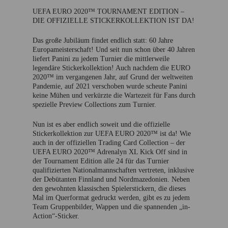
UEFA EURO 2020™ TOURNAMENT EDITION –
DIE OFFIZIELLE STICKERKOLLEKTION IST DA!
Das große Jubiläum findet endlich statt: 60 Jahre
Europameisterschaft! Und seit nun schon über 40 Jahren
liefert Panini zu jedem Turnier die mittlerweile
legendäre Stickerkollektion! Auch nachdem die EURO
2020™ im vergangenen Jahr, auf Grund der weltweiten
Pandemie, auf 2021 verschoben wurde scheute Panini
keine Mühen und verkürzte die Wartezeit für Fans durch
spezielle Preview Collections zum Turnier.
Nun ist es aber endlich soweit und die offizielle
Stickerkollektion zur UEFA EURO 2020™ ist da! Wie
auch in der offiziellen Trading Card Collection – der
UEFA EURO 2020™ Adrenalyn XL Kick Off sind in
der Tournament Edition alle 24 für das Turnier
qualifizierten Nationalmannschaften vertreten, inklusive
der Debütanten Finnland und Nordmazedonien. Neben
den gewohnten klassischen Spielerstickern, die dieses
Mal im Querformat gedruckt werden, gibt es zu jedem
Team Gruppenbilder, Wappen und die spannenden „in-
Action“-Sticker.