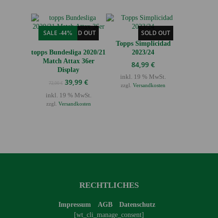
SALE
SOLD OUT
SOLD OUT
-44%
Topps Simplicidad
topps Bundesliga 2020/21
2023/24
Match Attax 36er
84,99
€
Display
inkl. 19 % MwSt.
Ursprünglicher
Aktueller
39,99
€
72,00
€
zzgl.
Versandkosten
Preis
Preis
inkl. 19 % MwSt.
war:
ist:
zzgl.
Versandkosten
72,00 €
39,99 €.
RECHTLICHES
Impressum
AGB
Datenschutz
[wt_cli_manage_consent]