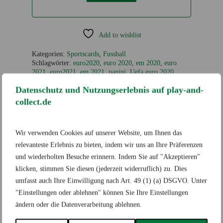
Add to wishlist
Kategorien:
Sportscards
,
Fussball
Schlagwörter:
euro2020
,
euro 2020
,
em 2020
,
euro
2021
,
euro2021
,
em 2021
,
panini
,
Uefa euro 2020
,
panini Uefa euro 2020
,
panini sticker
,
euro 2020 sticker
Datenschutz und Nutzungserlebnis auf play-and-
collect.de
Wir verwenden Cookies auf unserer Website, um Ihnen das
Zusätzliche Informationen
relevanteste Erlebnis zu bieten, indem wir uns an Ihre Präferenzen
und wiederholten Besuche erinnern. Indem Sie auf "Akzeptieren"
klicken, stimmen Sie diesen (jederzeit widerruflich) zu. Dies
umfasst auch Ihre Einwilligung nach Art. 49 (1) (a) DSGVO. Unter
"Einstellungen oder ablehnen" können Sie Ihre Einstellungen
Marke
ändern oder die Datenverarbeitung ablehnen.
Pokémon